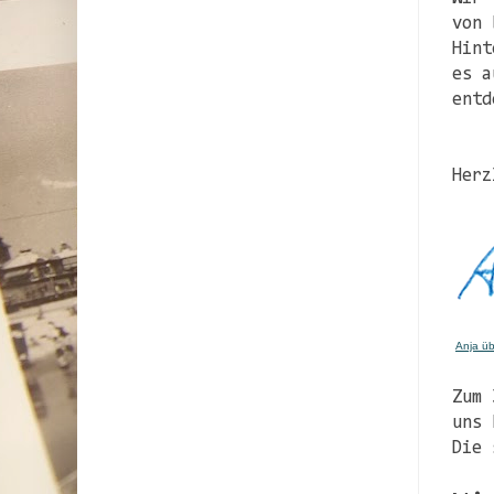
von 
Hint
es a
entd
Herz
Anja üb
Zum 
uns 
Die 