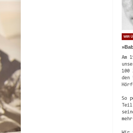
WIR 
»Bab
Am 1
unse
100 
den 
Hörf
So p
Teil
sein
mehr
Wir 