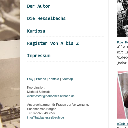
Der Autor
Die Hesselbachs
Kuriosa
Die H
Register von A bis Z
Alle 
mit I
Impressum
Video
jeder
FAQ
|
Presse
|
Kontakt
|
Sitemap
Koordination:
Michael Schmidt
webmaster@babbahesselbach.de
Ansprechpartner für Fragen zur Verwertung:
Susanne von Bergen
Tel: 07532 - 495056
info@babbahesselbach.de
»Ich 