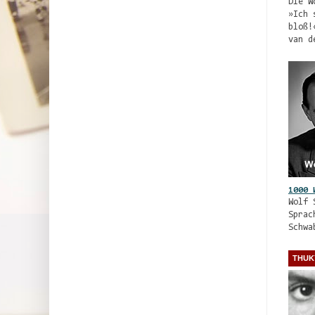
Die W
»Ich 
bloß!
van d
1000 
Wolf 
Sprac
Schwa
THUK