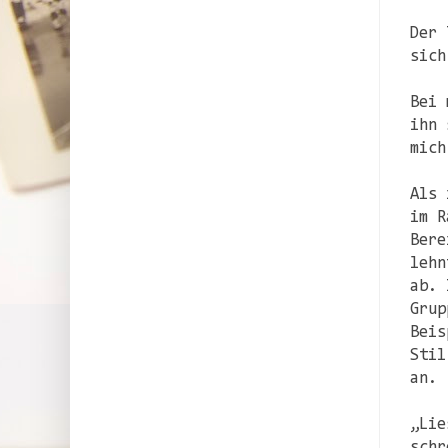
Der 
sich
Bei 
ihn 
mich
Als 
im R
Bere
lehn
ab. 
Grup
Beis
Stil
an.
„Lie
schr