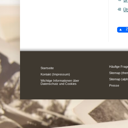
B
Ü
Z
Häufige Frag
Startseite
Sitemap (the
Kontakt (Impressum)
Sitemap (alph
Wichtige Informationen über
Datenschutz und Cookies
Presse