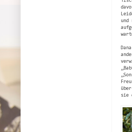
Tisc
davo
Leid
und 
aufg
wart
Dana
ande
verw
„Bab
„Son
Freu
über
sie 