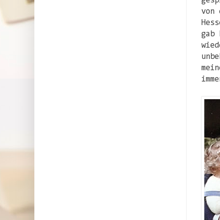
gesp
von 
Hess
gab 
wied
unbe
mein
imme