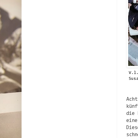
V.l
Sus
Acht
künf
die 
eine
Dies
schn