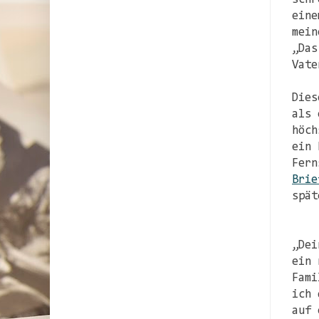
eine
mein
„Das
Vate
Dies
als 
höch
ein 
Fern
Brie
spät
„Dei
ein 
Fami
ich 
auf 