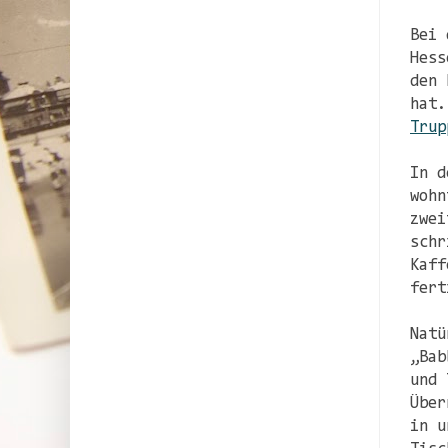
Bei 
Hess
den 
hat.
Trup
In d
wohn
zwei
schr
Kaff
fert
Natü
„Bab
und 
Über
in u