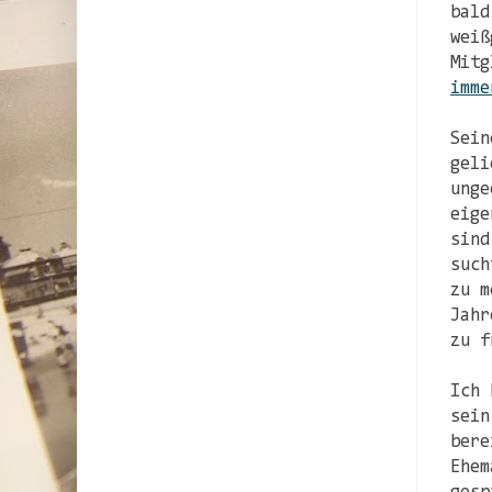
bald
weiß
Mitg
imme
Sein
geli
unge
eige
sind
such
zu m
Jahr
zu f
Ich 
sein
bere
Ehem