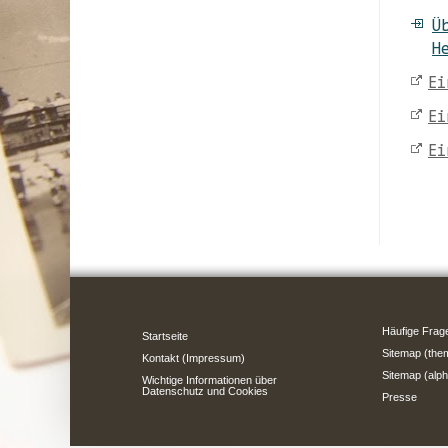
Ü
H
Ei
Ei
Ei
Häufige Frag
Startseite
Sitemap (the
Kontakt (Impressum)
Sitemap (alph
Wichtige Informationen über
Datenschutz und Cookies
Presse