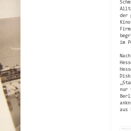
Schm
Allt
der 
Kino
Firm
begr
im P
Nach
Hess
Hess
Disk
„Sta
nur 
Berl
ankn
aus 