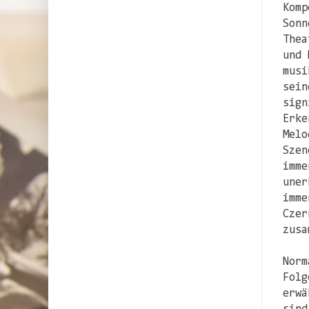
Komp
Sonn
Thea
und 
musi
sein
sign
Erke
Melo
Szen
imme
uner
imme
Czer
zusa
Norm
Folg
erwä