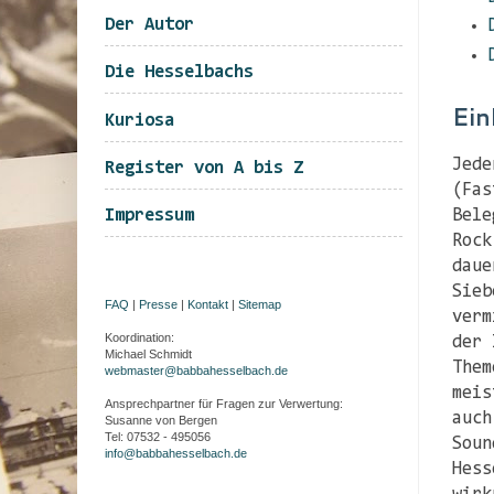
Der Autor
Die Hesselbachs
Ein
Kuriosa
Jede
Register von A bis Z
(Fas
Impressum
Bele
Rock
daue
Sieb
FAQ
|
Presse
|
Kontakt
|
Sitemap
verm
Koordination:
der 
Michael Schmidt
Them
webmaster@babbahesselbach.de
meis
Ansprechpartner für Fragen zur Verwertung:
auch
Susanne von Bergen
Tel: 07532 - 495056
Soun
info@babbahesselbach.de
Hess