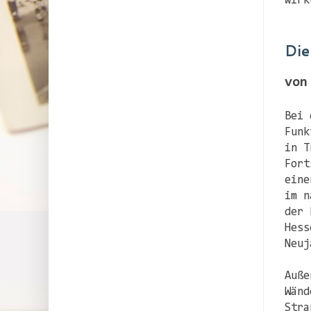
wirk
Die
von
Bei 
Funk
in T
Fort
eine
im n
der 
Hess
Neuj
Auße
Wänd
Stra