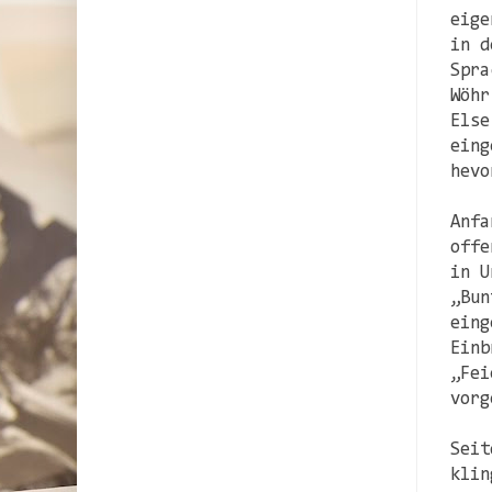
eige
in d
Spra
Wöhr
Else
eing
hevo
Anfa
offe
in U
„Bun
eing
Einb
„Fei
vorg
Seit
klin