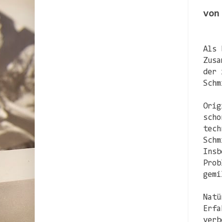
von
Als 
Zusa
der 
Schm
Orig
scho
tech
Schm
Insb
Prob
gemi
Natü
Erfa
verb