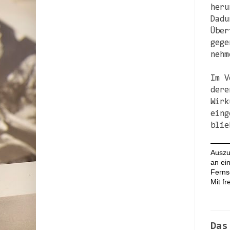
heru
Dadu
Über
gege
nehm
Im V
dere
Wirk
eing
blie
Auszu
an ei
Ferns
Mit f
Das