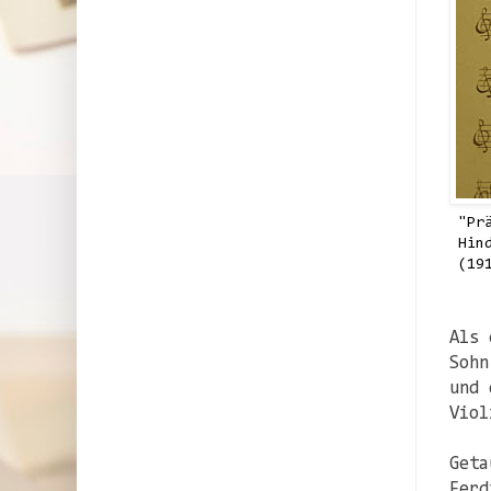
"Pr
Hin
(19
Als 
Sohn
und 
Viol
Geta
Ferd