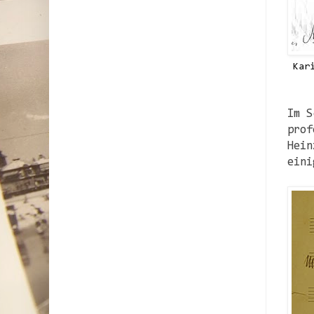
Kar
Im S
prof
Hein
eini