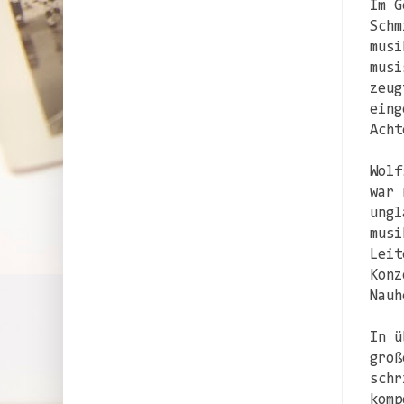
Im G
Schm
musi
musi
zeug
eing
Acht
Wolf
war 
ungl
musi
Leit
Konz
Nauh
In ü
groß
schr
komp