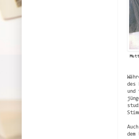
Mut
Währ
des 
und 
jüng
stud
Stim
Auch
dem 