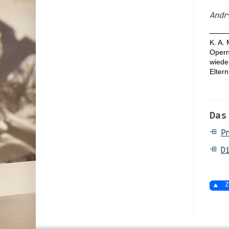
Andr
K. A. 
Opern
wiede
Elter
Das
P
D
Z