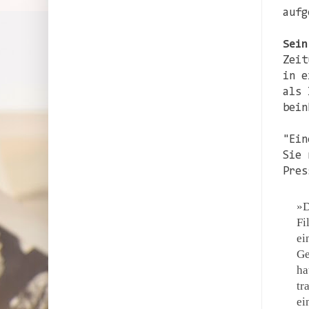
aufg
Sein
Zeit
in e
als 
bein
"Ein
Sie 
Pres
D
Fi
ei
Ge
ha
tr
ei