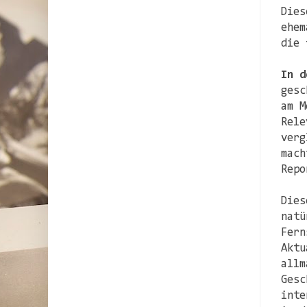
Dies
ehem
die 
In d
gesc
am M
Rele
verg
mach
Repo
Dies
natü
Fern
Aktu
allm
Gesc
inte