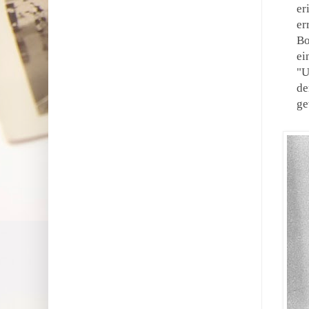
er
er
Bo
ei
"U
de
ge