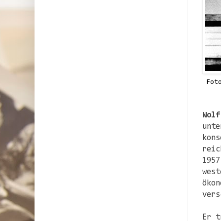
Fot
Wolf
unte
kons
reic
1957
west
ökon
vers
Er t