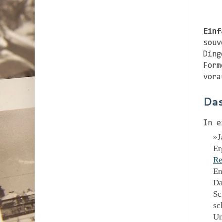
Einf
souv
Ding
Form
vora
Das
In e
J
Er
Re
En
Da
Sc
sc
Un