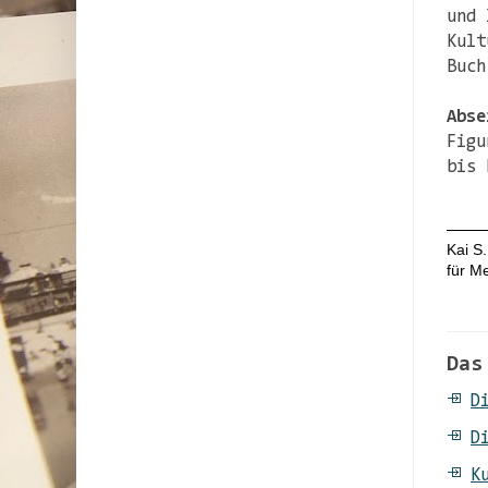
und 
Kult
Buch
Abse
Figu
bis 
Kai S.
für M
Das
D
D
K