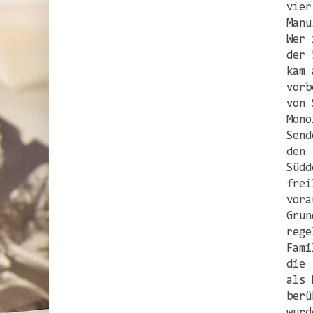
vier
Manu
Wer 
der 
kam 
vorb
von 
Mono
Send
den 
Südd
frei
vora
Grun
rege
Fami
die 
als 
berü
wurd