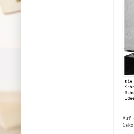
Die
Sch
Sch
Ide
Auf 
lako