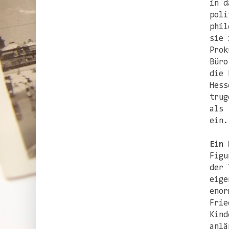
in d
poli
phil
sie 
Prok
Büro
die 
Hess
trug
als 
ein.
Ein 
Figu
der 
eige
enor
Frie
Kind
anlä